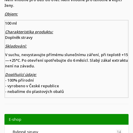
ženy.
Objem:
100 ml
Charakteristika produktu:
Doplněk stravy
Skladování:
V suchu, nevystavujte přímému slunečnímu záření, při teplotě +15
—+25°C. Po otevření spotřebujte do 6 měsícl. Slabý zákal extraktu
není na závadu.
Doplňující údaje:
- 100% přírodní
- vyrobeno v České republice
- nebalíme do plastových obalů
E-shop
Bylinné sirupy
14