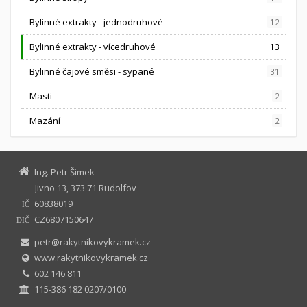
Bylinné extrakty - jednodruhové
12
Bylinné extrakty - vícedruhové
13
Bylinné čajové směsi - sypané
31
Masti
2
Mazání
2
Ing. Petr Šimek
Jivno 13, 373 71 Rudolfov
60838019
IČ
CZ6807150647
DIČ
petr@rakytnikovykramek.cz
www.rakytnikovykramek.cz
602 146 811
115-386 182 0207/0100