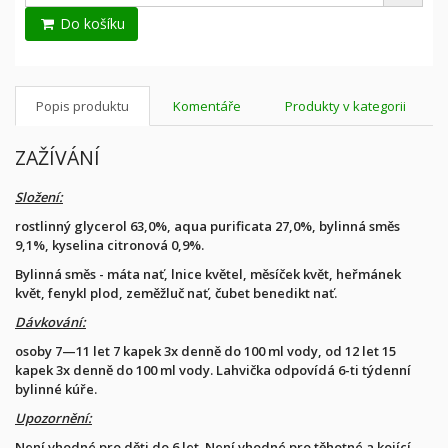
Do košíku
Popis produktu
Komentáře
Produkty v kategorii
ZAŽÍVÁNÍ
Složení:
rostlinný glycerol 63,0%, aqua purificata 27,0%, bylinná směs
9,1%, kyselina citronová 0,9%.
Bylinná směs - máta nať, lnice květel, měsíček květ, heřmánek
květ, fenykl plod, zeměžluč nať, čubet benedikt nať.
Dávkování:
osoby 7—11 let 7 kapek 3x denně do 100 ml vody, od 12 let 15
kapek 3x denně do 100 ml vody. Lahvička odpovídá 6-ti týdenní
bylinné kúře.
Upozornění:
Není vhodné pro děti do 6 let. Není vhodné pro těhotné a kojící