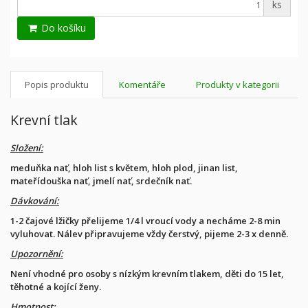
ks
Do košíku
Popis produktu
Komentáře
Produkty v kategorii
Krevní tlak
Složení:
meduňka nať, hloh list s květem, hloh plod, jinan list,
mateřídouška nať, jmelí nať, srdečník nať.
Dávkování:
1-2 čajové lžičky přelijeme 1/4 l vroucí vody a necháme 2-8 min
vyluhovat. Nálev připravujeme vždy čerstvý, pijeme 2-3 x denně.
Upozornění:
Není vhodné pro osoby s nízkým krevním tlakem, děti do 15 let,
těhotné a kojící ženy.
Hmotnost: