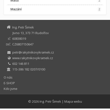
Masti
2
Mazání
2
Ing. Petr Šimek
Jivno 13, 373 71 Rudolfov
60838019
IČ
CZ6807150647
DIČ
petr@rakytnikovykramek.cz
www.rakytnikovykramek.cz
602 146 811
115-386 182 0207/0100
O nás
E-SHOP
Kdo jsme
© 2026
Ing. Petr Šimek
|
Mapa webu