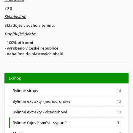
70 g
Skladování:
Skladujte v suchu a temnu.
Doplňující údaje:
- 100% přírodní
- vyrobeno v České republice
- nebalíme do plastových obalů
E-shop
Bylinné sirupy
14
Bylinné extrakty - jednodruhové
12
Bylinné extrakty - vícedruhové
13
Bylinné čajové směsi - sypané
31